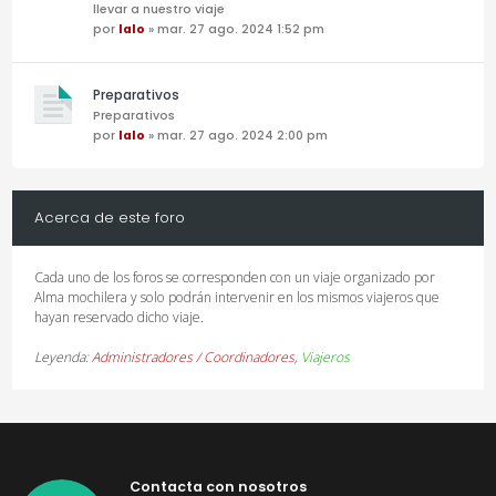
llevar a nuestro viaje
por
lalo
» mar. 27 ago. 2024 1:52 pm
Preparativos
Preparativos
por
lalo
» mar. 27 ago. 2024 2:00 pm
Acerca de este foro
Cada uno de los foros se corresponden con un viaje organizado por
Alma mochilera y solo podrán intervenir en los mismos viajeros que
hayan reservado dicho viaje.
Leyenda:
Administradores / Coordinadores
,
Viajeros
Contacta con nosotros