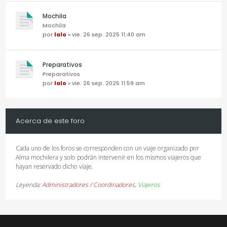
Mochila
Mochila
por
lalo
» vie. 26 sep. 2025 11:40 am
Preparativos
Preparativos
por
lalo
» vie. 26 sep. 2025 11:59 am
Acerca de este foro
Cada uno de los foros se corresponden con un viaje organizado por
Alma mochilera y solo podrán intervenir en los mismos viajeros que
hayan reservado dicho viaje.
Leyenda:
Administradores / Coordinadores
,
Viajeros