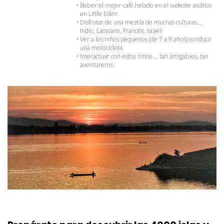
Beber el mejor café helado en el sudeste asiático 
en Little Eden
Disfrutar de una mezcla de muchas culturas ... 
Indio, Laosiano, Francés, Israelí
Ver a los niños pequeños (de 7 a 9 años) conducir 
una motocicleta
Interactuar con estos niños ... tan amigables, tan 
aventureros