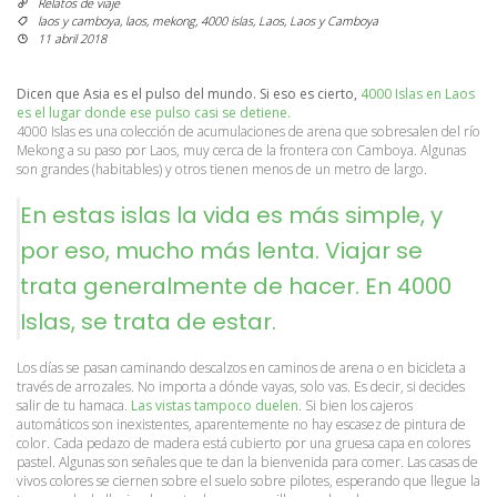
Relatos de viaje
laos y camboya
,
laos
,
mekong
,
4000 islas
,
Laos
,
Laos y Camboya
11 abril 2018
Dicen que Asia es el pulso del mundo. Si eso es cierto,
 4000 Islas en Laos 
es el lugar donde ese pulso casi se detiene.
4000 Islas es una colección de acumulaciones de arena que sobresalen del río 
Mekong a su paso por Laos, muy cerca de la frontera con Camboya. Algunas 
son grandes (habitables) y otros tienen menos de un metro de largo.
En estas islas la vida es más simple, y 
por eso, mucho más lenta. Viajar se 
trata generalmente de hacer. En 4000 
Islas, se trata de estar.
Los días se pasan caminando descalzos en caminos de arena o en bicicleta a 
través de arrozales. No importa a dónde vayas, solo vas. Es decir, si decides 
salir de tu hamaca.
Las vistas tampoco duelen
. Si bien los cajeros 
automáticos son inexistentes, aparentemente no hay escasez de pintura de 
color. Cada pedazo de madera está cubierto por una gruesa capa en colores 
pastel. Algunas son señales que te dan la bienvenida para comer. Las casas de 
vivos colores se ciernen sobre el suelo sobre pilotes, esperando que llegue la 