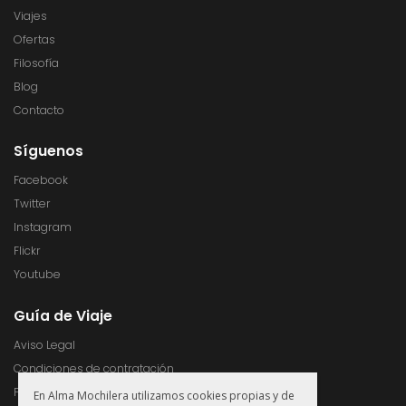
Viajes
Ofertas
Filosofía
Blog
Contacto
Síguenos
Facebook
Twitter
Instagram
Flickr
Youtube
Guía de Viaje
Aviso Legal
Condiciones de contratación
Política de Privacidad
En Alma Mochilera utilizamos cookies propias y de