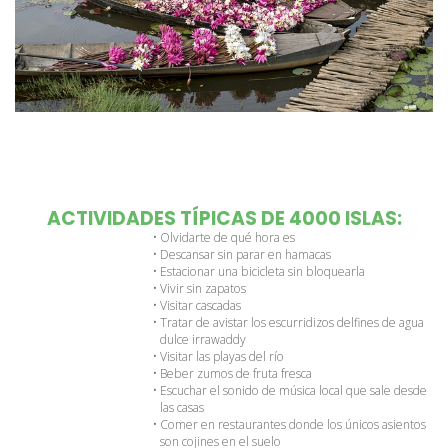
ACTIVIDADES TÍPICAS DE 4000 ISLAS:
Olvidarte de qué hora es
Descansar sin parar en hamacas
Estacionar una bicicleta sin bloquearla
Vivir sin zapatos
Visitar cascadas
Tratar de avistar los escurridizos delfines de agua 
dulce irrawaddy
Visitar las playas del río
Beber zumos de fruta fresca
Escuchar el sonido de música local que sale desde 
las casas
Comer en restaurantes donde los únicos asientos 
son cojines en el suelo