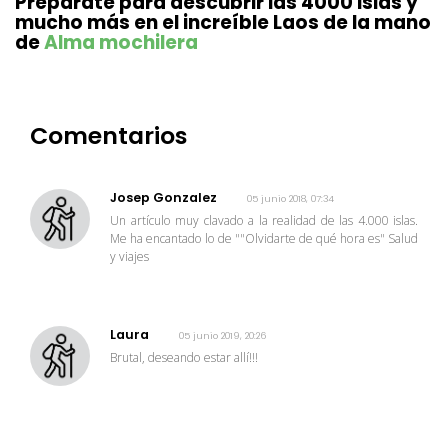
Prepárate para descubrir las 4000 islas y 
mucho más en el increíble Laos de la mano 
de 
Alma mochilera
Comentarios
Josep Gonzalez
05 junio 2018, 07:34
Un artículo muy clavado a la realidad de las 4.000 islas.
Me ha encantado lo de ""Olvidarte de qué hora es" Salud
y viajes
Laura
05 junio 2019, 20:26
Brutal, deseando estar allí!!!