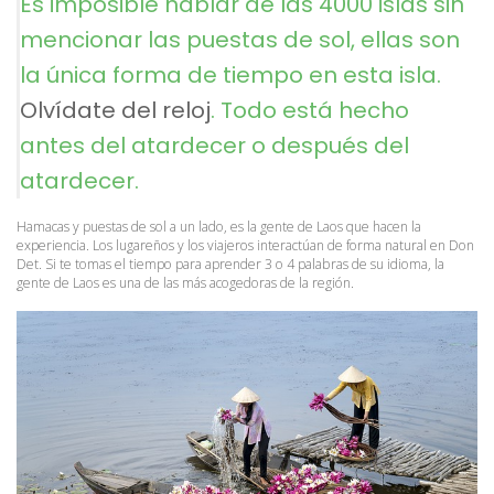
Es imposible hablar de las 4000 islas sin 
mencionar las puestas de sol, ellas son 
la única forma de tiempo en esta isla. 
Olvídate del reloj
. Todo está hecho 
antes del atardecer o después del 
atardecer.
Hamacas y puestas de sol a un lado, es la gente de Laos que hacen la 
experiencia. Los lugareños y los viajeros interactúan de forma natural en Don 
Det. Si te tomas el tiempo para aprender 3 o 4 palabras de su idioma, la 
gente de Laos es una de las más acogedoras de la región.