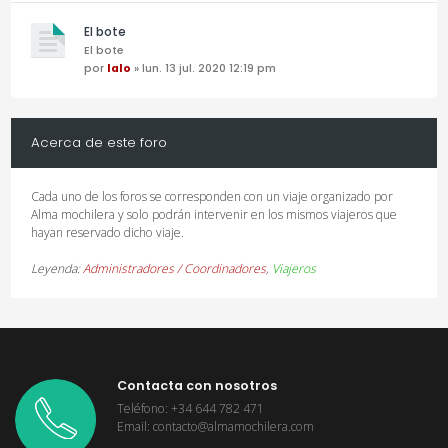
El bote
El bote
por
lalo
» lun. 13 jul. 2020 12:19 pm
Acerca de este foro
Cada uno de los foros se corresponden con un viaje organizado por
Alma mochilera y solo podrán intervenir en los mismos viajeros que
hayan reservado dicho viaje.
Leyenda:
Administradores / Coordinadores
,
Viajeros
Contacta con nosotros
Teléfono: +34 644 782 471
Email: contacto@almamochilera.com