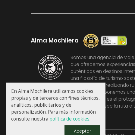
Alma Mochilera
Somos una agencia de viajes
que ofrecemos experiencias
auténticas en destinos inte
una filosofía de turismo sos
la economía del país de destino, realizando ru
En Alma Mochilera utilizamos cookies
clásicos paquetes turísticos. Proponemos una 
propias y de terceros con fines técnicos,
en vez de turista donde el cliente es el protag
analíticos, publicitarios y de
decidiendo en la medida que desee la ruta a s
personalización. Para más información
a realizar.
consulte nuestra
política de cookies
.
Aceptar