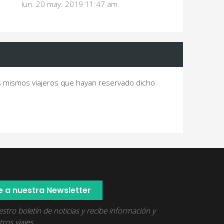
lun. 20 may. 2019 11:47 am
os mismos viajeros que hayan reservado dicho
e a nuestra Newsletter
stro boletín de noticias y recibe información y
ros viajes.