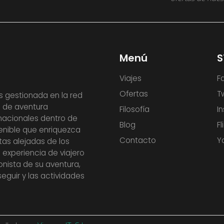
Menú
S
Viajes
F
Ofertas
T
 gestionada en la red
 de aventura
Filosofía
I
rnacionales dentro de
Blog
Fl
tenible que enriquezca
Contacto
Y
tas alejadas de los
experiencia de viajero
onista de su aventura,
eguir y las actividades