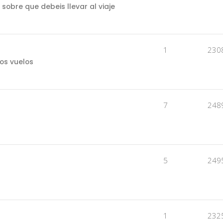
 sobre que debeis llevar al viaje
1
230
los vuelos
7
248
5
249
1
232