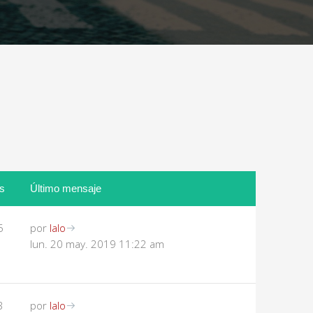
as
Último mensaje
5
por
lalo
lun. 20 may. 2019 11:22 am
3
por
lalo