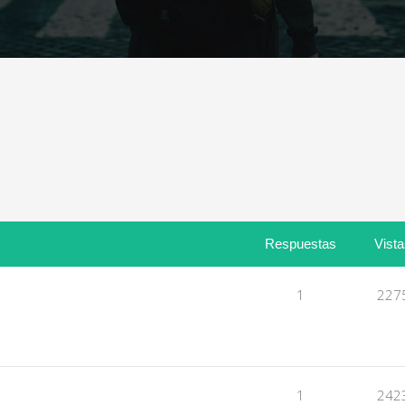
Respuestas
Vist
1
227
1
242