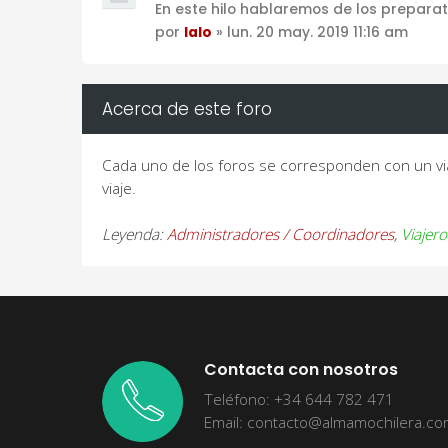
En este hilo hablaremos de los preparat
por
lalo
» lun. 20 may. 2019 11:16 am
Acerca de este foro
Cada uno de los foros se corresponden con un via
viaje.
Leyenda:
Administradores / Coordinadores
,
Viajero
Contacta con nosotros
Teléfono: +34 644 782 471
Email: contacto@almamochilera.c