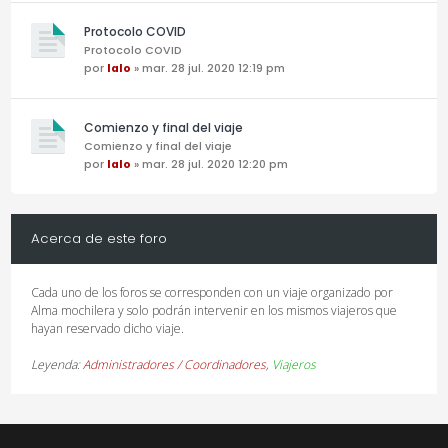
Protocolo COVID
Protocolo COVID
por
lalo
» mar. 28 jul. 2020 12:19 pm
Comienzo y final del viaje
Comienzo y final del viaje
por
lalo
» mar. 28 jul. 2020 12:20 pm
Acerca de este foro
Cada uno de los foros se corresponden con un viaje organizado por
Alma mochilera y solo podrán intervenir en los mismos viajeros que
hayan reservado dicho viaje.
Leyenda:
Administradores / Coordinadores
,
Viajeros